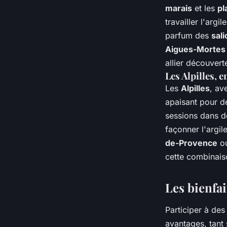
marais
et les
pl
travailler l'arg
parfum des
sal
Aigues-Mortes
allier découvert
Les Alpilles, e
Les
Alpilles
, av
apaisant pour de
sessions dans d
façonner l'argil
de-Provence
o
cette combinaiso
Les bienfai
Participer à de
avantages, tant 