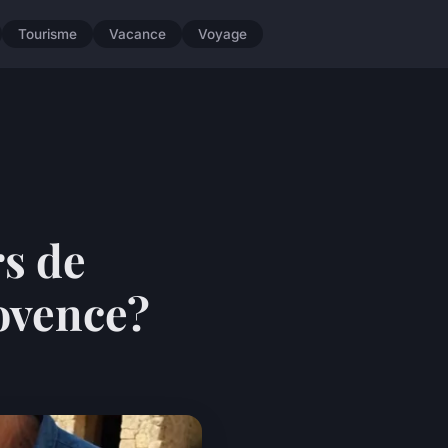
Tourisme
Vacance
Voyage
rs de
rovence?