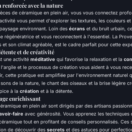
 renforcée avec la nature
ièces de céramique en plein air, vous vous connectez pro
 activité vous permet d'explorer les textures, les couleurs et
e paysage environnant. Loin des
écrans
et du bruit urbain, ce
e régénératrice et vous reconnectent à l'essentiel. La Prov
 et son climat agréable, est le cadre parfait pour cette exp
étente et de créativité
t une activité
méditative
qui favorise la relaxation et la
con
l'argile et le processus de création vous aident à vous rece
air, cette pratique est amplifiée par l'environnement naturel 
 sons de la nature, le chant des oiseaux et la brise légère c
pice à la
création
et à la détente.
age enrichissant
céramique en plein air sont dirigés par des artisans passion
avoir-faire
avec générosité. Vous apprenez les techniques 
céramique tout en profitant de conseils personnalisés. Ces 
ion de découvrir des
secrets
et des astuces pour perfection