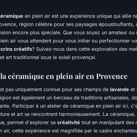
céramique
en plein air est une expérience unique qui allie n
rovence, région célèbre pour ses paysages époustouflants, c
sion encore plus spéciale. Que vous soyez un amateur ou 
plein air vous attendent pour vous initier ou perfectionner vo
crins créatifs
? Suivez-nous dans cette exploration des mei
t art traditionnel sous le soleil provençal.
e la céramique en plein air en Provence
est pas uniquement connue pour ses champs de
lavande
et 
égion est également un berceau de traditions artisanales, d
rante. Participer à un atelier de céramique en plein air ici, c
ature et art se rencontrent harmonieusement. La céramique, 
que, permet d'explorer sa
créativité
tout en manipulant des 
in air, cette expérience est magnifiée par le cadre enchanteu