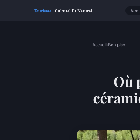
Accu
Accueil
›
Bon plan
Où p
céramiq