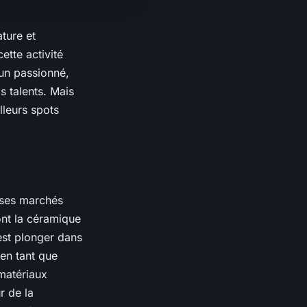
ature et
ette activité
un passionné,
s talents. Mais
lleurs spots
ses marchés
ont la céramique
'est plonger dans
en tant que
matériaux
r de la