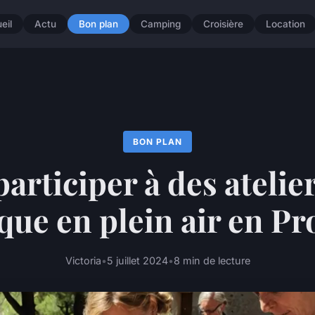
eil
Actu
Bon plan
Camping
Croisière
Location
BON PLAN
articiper à des atelie
ue en plein air en P
Victoria
•
5 juillet 2024
•
8 min de lecture