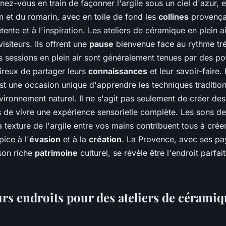
ez-vous en train de façonner l'argile sous un ciel d'azur, e
m et du romarin, avec en toile de fond les
collines
provençal
étente et à l'inspiration. Les ateliers de céramique en plein ai
isiteurs. Ils offrent une
pause
bienvenue face au rythme tré
s sessions en plein air sont généralement tenues par des po
ireux de partager leurs
connaissances
et leur savoir-faire.
est une occasion unique d'apprendre les techniques tradition
nvironnement naturel. Il ne s'agit pas seulement de créer de
de vivre une expérience sensorielle complète. Les sons de 
a texture de l'argile entre vos mains contribuent tous à crée
ice à l'
évasion
et à la
création
. La Provence, avec ses p
 son riche
patrimoine
culturel, se révèle être l'endroit parfai
urs endroits pour des ateliers de cérami