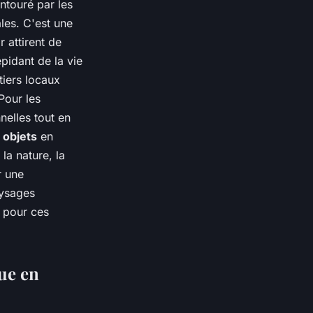
ntouré par les
es. C'est une
r attirent de
pidant de la vie
tiers locaux
 Pour les
nelles tout en
s
objets
en
la nature, la
r une
aysages
t pour ces
que en