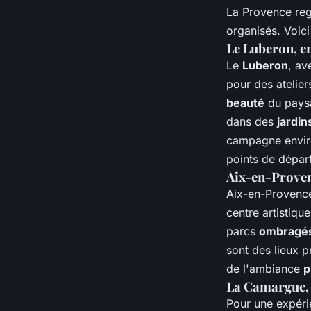
La Provence reg
organisés. Voic
Le Luberon, en
Le
Luberon
, av
pour des atelier
beauté
du paysa
dans des
jardin
campagne envir
points de départ
Aix-en-Provenc
Aix-en-Provence
centre artistiqu
parcs
ombragé
sont des lieux p
de l'ambiance
p
La Camargue, 
Pour une expérie