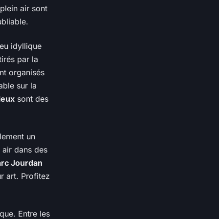
lein air sont
bliable.
eu idyllique
irés par la
ent organisés
ble sur la
ieux
sont des
alement un
n air dans des
arc Jourdan
r art. Profitez
que. Entre les