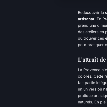
Redécouvrir la
artisanat
. En P
prend une dimen
des ateliers en 
où trouver ces
é
pour pratiquer ce
L'attrait d
La Provence n'
colorés. Cette r
fait partie intég
un univers où n
pratique artisti
naturels. En ple