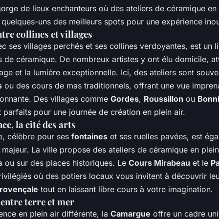
orge de lieux enchanteurs où des ateliers de céramique en p
i quelques-uns des meilleurs spots pour une expérience inou
tre collines et villages
ec ses villages perchés et ses collines verdoyantes, est un li
s de céramique. De nombreux artistes y ont élu domicile, att
ge et la lumière exceptionnelle. Ici, des ateliers sont souv
s
ou des cours de mas traditionnels, offrant une vue imprena
onnante. Des villages comme
Gordes
,
Roussillon
ou
Bonn
 parfaits pour une journée de création en plein air.
e, la cité des arts
, célèbre pour ses
fontaines
et ses ruelles pavées, est ég
e majeur. La ville propose des ateliers de céramique en plei
s
ou sur des places historiques. Le
Cours Mirabeau
et le
P
rivilégiés où des potiers locaux vous invitent à découvrir leu
rovençale
tout en laissant libre cours à votre imagination.
entre terre et mer
nce en plein air différente, la
Camargue
offre un cadre uni