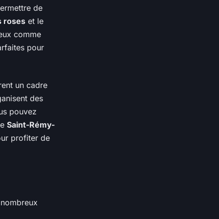
permettre de
s roses
et le
lieux comme
rfaites pour
frent un cadre
ganisent des
ous pouvez
me
Saint-Rémy-
ur profiter de
e nombreux