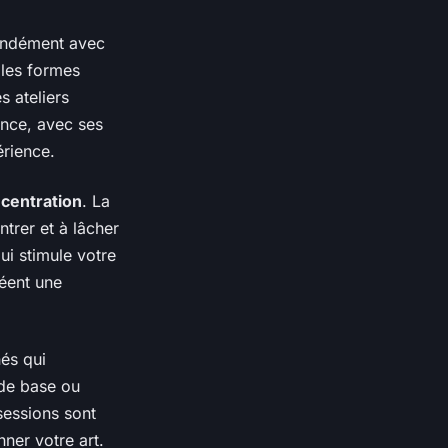
fondément avec
 les formes
s ateliers
ence, avec ses
érience.
centration
. La
ntrer et à lâcher
qui stimule votre
réent une
nés qui
de base ou
sessions sont
ner votre art.