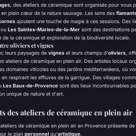
ages
, des ateliers de céramique sont organisés pour vous 
ile en plein cœur de la nature sauvage. Les sons des
flamant
icornes
ajoutent une touche de magie à ces sessions. Des 
ou
Les Saintes-Maries-de-la-Mer
sont des destinations pa
e de la céramique et exploration de la biodiversité locale.
ntre oliviers et vignes
ec leurs paysages de
vignes
et leurs champs d'
oliviers
, of
s ateliers de céramique en plein air. Des artistes locaux or
es domaines viticoles ou des jardins méditerranéens, où v
e en respirant les effluves de la garrigue. Des villages com
u
Les Baux-de-Provence
sont des lieux incontournables po
n unique de nature et d'art.
ts des ateliers de céramique en plein air
s ateliers de céramique en plein air en Provence présente d
sur le plan
personnel
qu'
artistique
.